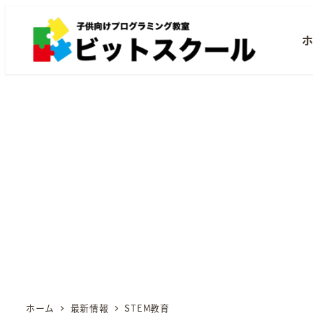
メ
イ
ン
コ
ン
テ
ン
ツ
へ
移
動
ホーム
最新情報
STEM教育