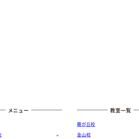
メニュー
教室一覧
藤が丘校
金
金山校