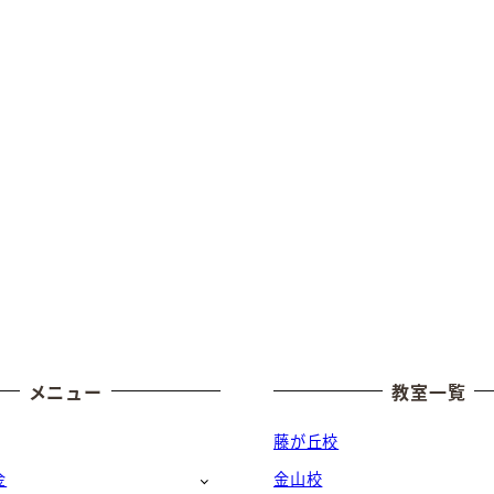
メニュー
教室一覧
藤が丘校
金
金山校