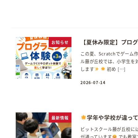
【夏休み限定】プロ
お知らせ
この夏、Scratchでゲ
ル藤が丘校では、小学生を対
します
初め […]
2026-07-14
投稿日
学年や学校が違っ
最新情報
ビットスクール藤が丘校に
が通っています
でも教室