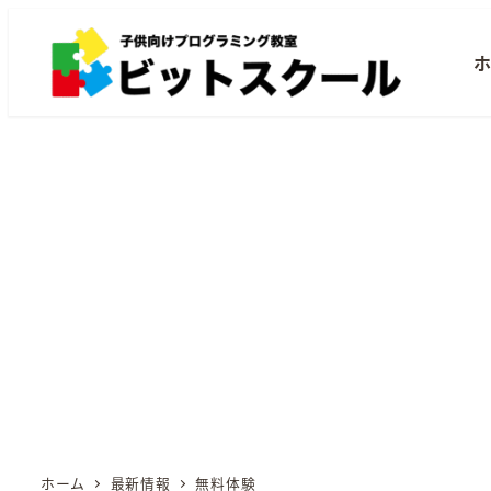
メ
イ
ン
コ
ン
テ
ン
ツ
へ
移
動
ホーム
最新情報
無料体験