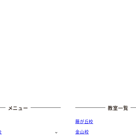
メニュー
教室一覧
藤が丘校
金
金山校