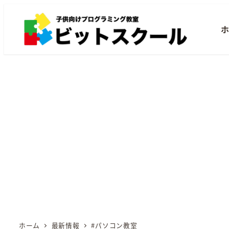
メ
イ
ン
コ
ン
テ
ン
ツ
へ
移
動
ホーム
最新情報
#パソコン教室