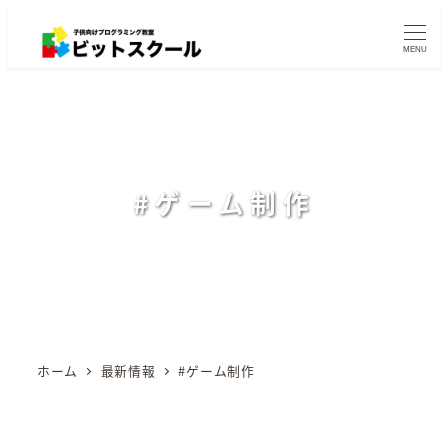
メ
イ
MENU
ン
コ
ン
テ
ン
#ゲーム制作
ツ
へ
移
動
ホーム
最新情報
#ゲーム制作