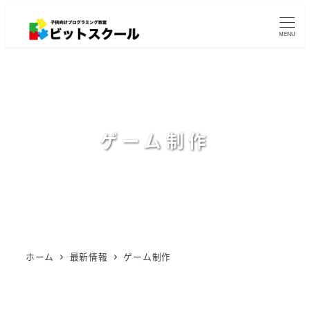
メ
イ
MENU
ン
コ
ン
テ
ン
ゲーム制作
ツ
へ
移
動
ホーム
最新情報
ゲーム制作