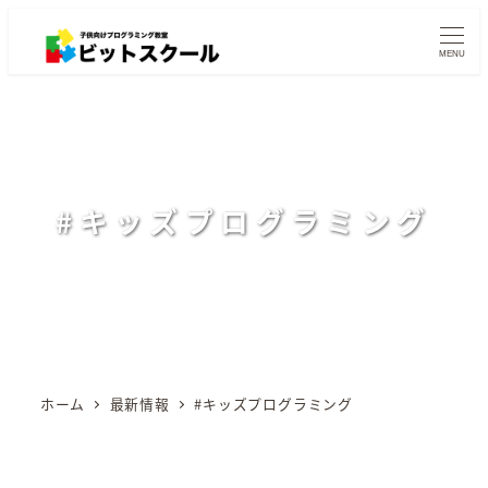
メ
イ
MENU
ン
コ
ン
テ
ン
#キッズプログラミング
ツ
へ
移
動
ホーム
最新情報
#キッズプログラミング